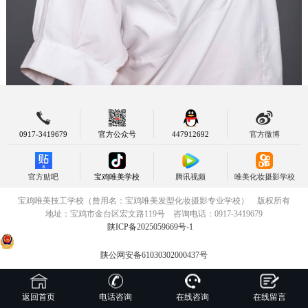
0917-3419679
官方公众号
447912692
官方微博
官方贴吧
宝鸡唯美学校
腾讯视频
唯美化妆摄影学校
宝鸡唯美技工学校（曾用名：宝鸡唯美发型化妆摄影专业学校） 版权所有
地址：宝鸡市金台区宏文路119号 咨询电话：0917-3419679
陕ICP备2025059669号-1
陕公网安备61030302000437号
返回首页
电话咨询
在线咨询
在线留言